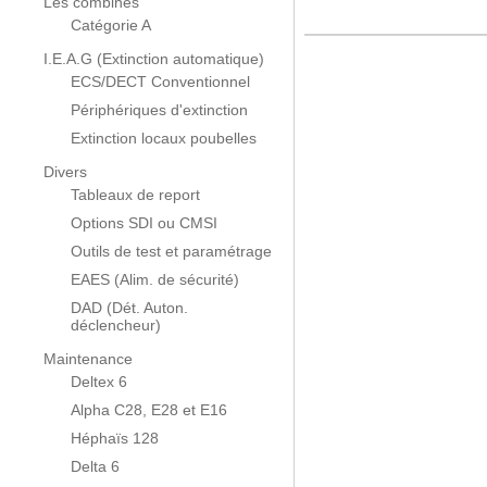
Les combinés
Catégorie A
I.E.A.G (Extinction automatique)
ECS/DECT Conventionnel
Périphériques d'extinction
Extinction locaux poubelles
Divers
Tableaux de report
Options SDI ou CMSI
Outils de test et paramétrage
EAES (Alim. de sécurité)
DAD (Dét. Auton.
déclencheur)
Maintenance
Deltex 6
Alpha C28, E28 et E16
Héphaïs 128
Delta 6