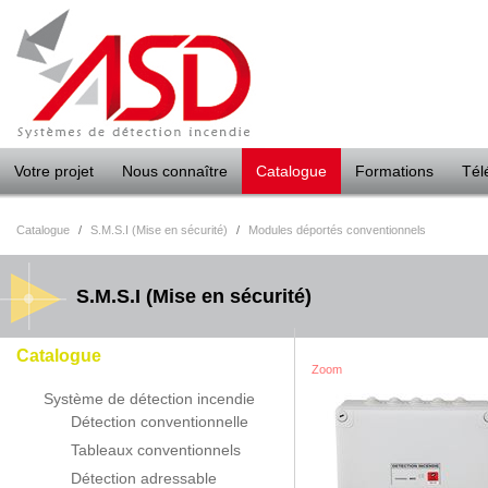
Panneau de gestion des cookies
Votre projet
Nous connaître
Catalogue
Formations
Tél
Catalogue
/
S.M.S.I (Mise en sécurité)
/
Modules déportés conventionnels
S.M.S.I (Mise en sécurité)
Catalogue
Zoom
Système de détection incendie
Détection conventionnelle
Tableaux conventionnels
Détection adressable