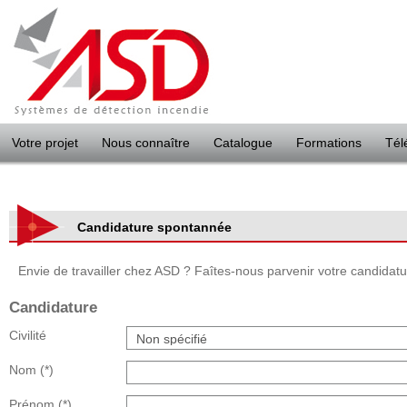
Panneau de gestion des cookies
Votre projet
Nous connaître
Catalogue
Formations
Tél
Candidature spontannée
Envie de travailler chez ASD ? Faîtes-nous parvenir votre candidatur
Candidature
Civilité
Nom
(*)
Prénom
(*)