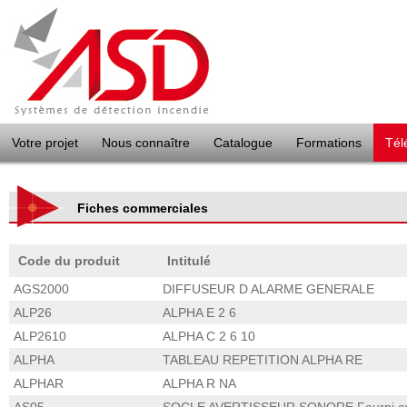
Panneau de gestion des cookies
Votre projet
Nous connaître
Catalogue
Formations
Tél
Fiches commerciales
Code du produit
Intitulé
AGS2000
DIFFUSEUR D ALARME GENERALE
ALP26
ALPHA E 2 6
ALP2610
ALPHA C 2 6 10
ALPHA
TABLEAU REPETITION ALPHA RE
ALPHAR
ALPHA R NA