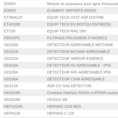
ED4SV
Module de puissance pour ligne d'évacuat
EDR2E
ELEMENT DEPORTE EDR2E
ET3MA12F
EQUIP TECH SYST ASP DISTRIB
ET4C05B
EQUIP TECH EN BOITE(4 ENTREES)
ETC05
EQUIP TECH RAIL DIN
FBS25PC
FILTRAGE POUSSIERE P MODELE
GD100A
DETECTEUR ADRESSABLE METHANE
GD101A
DETECTEUR BUTANE ADRESSABLE
GD102A
DETECTEUR VAPEUR ESSENCE
GD104A
DETECTEUR H2 ADRESSABLE - IP55
GD105A
DETECTEUR GPL ADRESSABLE IP55
GD106A
DETECTEUR C3H8 ADRESSABLE
GD113A
ADR CO GAS DETECTOR
HA1024N
Combiné Héphaïs S1024 et ATENA couleur 
HD1024N
HD1024 VM
HEP1024N
HEPHAIS 1024 BOX
HEPH128
HEPHAIS C 128