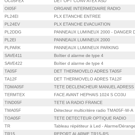
OC05FEX
DET OPT CONV ATEX ASD
OI05F
ORGANE INTERMEDIAIRE RADIO
PL24EI
PLX ETANCHE ENTREE
PL24EV
PLX ETANCHE EVACUATION
PL2DDG
PANNEAUX LUMINEUX 2000 - DANGER 
PL2EI
PANNEAUX LUMINEUX 2000
PLPARK
PANNEAUX LUMINEUX PARKING
SAVE411
Boîtier d alarme de type 4
SAVE422
Boîtier d alarme de type 4
TA05F
DET THERMOVELO ADRES TA05F
TA12F
DET THERMOVELO ADRES TA12F
TDMA05F
TETE DECLENCHEUR MANUEL ADRESS
TERMTEX
FACE AVANT HEPHAIS 1024 S CO3U
TIND05F
TETE IA RADIO FRANCE
TMA05F
Détecteur multicritère radio TMA05F-W-A
TOA05F
TETE DETECTEUR OPTIQUE RADIO
TR
Tableau répétiteur à Led - Alarme/Dérang
TR15
REPORT ALARME TR15-RS