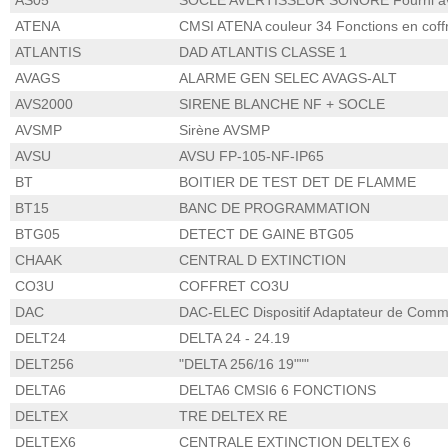
AS05
SOCLE AVERTISSEUR SONORE Fourni av
ATENA
CMSI ATENA couleur 34 Fonctions en coff
ATLANTIS
DAD ATLANTIS CLASSE 1
AVAGS
ALARME GEN SELEC AVAGS-ALT
AVS2000
SIRENE BLANCHE NF + SOCLE
AVSMP
Sirène AVSMP
AVSU
AVSU FP-105-NF-IP65
BT
BOITIER DE TEST DET DE FLAMME
BT15
BANC DE PROGRAMMATION
BTG05
DETECT DE GAINE BTG05
CHAAK
CENTRAL D EXTINCTION
CO3U
COFFRET CO3U
DAC
DAC-ELEC Dispositif Adaptateur de Comman
DELT24
DELTA 24 - 24.19
DELT256
"DELTA 256/16 19"""
DELTA6
DELTA6 CMSI6 6 FONCTIONS
DELTEX
TRE DELTEX RE
DELTEX6
CENTRALE EXTINCTION DELTEX 6