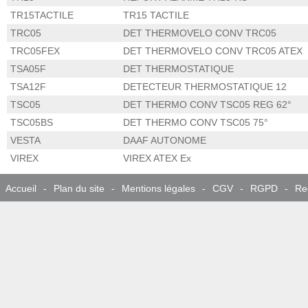
TR15TACTILE
TR15 TACTILE
TRC05
DET THERMOVELO CONV TRC05
TRC05FEX
DET THERMOVELO CONV TRC05 ATEX
TSA05F
DET THERMOSTATIQUE
TSA12F
DETECTEUR THERMOSTATIQUE 12
TSC05
DET THERMO CONV TSC05 REG 62°
TSC05BS
DET THERMO CONV TSC05 75°
VESTA
DAAF AUTONOME
VIREX
VIREX ATEX Ex
Accueil
-
Plan du site
-
Mentions légales
-
CGV
-
RGPD
-
Re