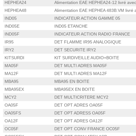
HEPHEA24
Alimentation EAE HEPHEA24-12 livré avec
HEPHEA48
Alimentation EAE HEPHEA 483B.VM livré a
IND05
INDICATEUR ACTION GAMME 05
IND05E
IND05 ETANCHE
IND05F
INDICATEUR ACTION RADIO FRANCE
IR95
DET FLAMME IR95 ANALOGIQUE
IRY2
DET SECURITE IRY2
KITSURDI
KIT SURDIVEILLE AUDIO+BOITE
MA05F
DET MULTI ADRES MA05F
MA12F
DET MULTI ADRES MA12F
MBA95
MBA95 EN BOITE
MBA95EX
MBA95EX EN BOITE
MCY2
DET MULTICRITERE MCY2
OA05F
DET OPT ADRES OA05F
OA05FS
DET OPT ADRESS OA05F
OA12F
DET OPT ADRES OA12F
OC05F
DET OPT CONV FRANCE OC05F