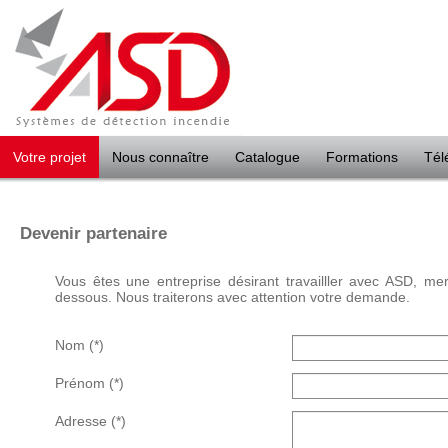
Panneau de gestion des cookies
Votre projet
Nous connaître
Catalogue
Formations
Tél
Devenir partenaire
Vous êtes une entreprise désirant travailller avec ASD, merc
dessous. Nous traiterons avec attention votre demande.
Nom
(*)
Prénom
(*)
Adresse
(*)