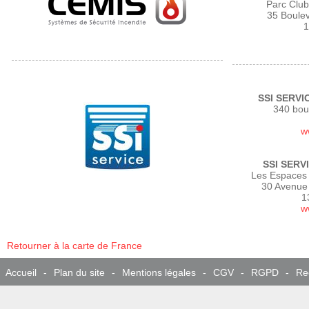
Parc Club
35 Boule
1
SSI SERVIC
340 bou
w
SSI SERV
Les Espaces 
30 Avenue
1
w
Retourner à la carte de France
Accueil
-
Plan du site
-
Mentions légales
-
CGV
-
RGPD
-
Re