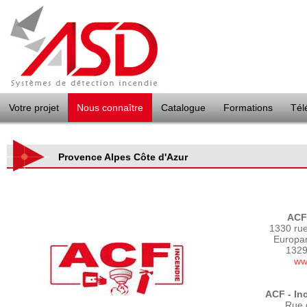
Panneau de gestion des cookies
Votre projet
Nous connaître
Catalogue
Formations
Tél
Provence Alpes Côte d'Azur
ACF 
1330 ru
Europar
1329
www
ACF - In
Rue 