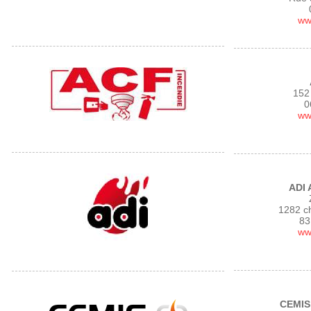
www
152
0
www
ADI 
1282 c
83
www
CEMIS 