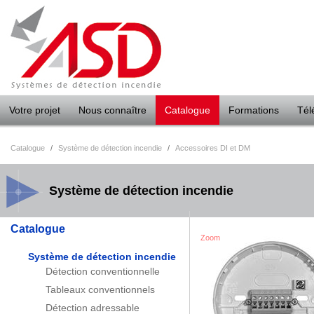
Panneau de gestion des cookies
Votre projet
Nous connaître
Catalogue
Formations
Tél
Catalogue
/
Système de détection incendie
/
Accessoires DI et DM
Système de détection incendie
Catalogue
Zoom
Système de détection incendie
Détection conventionnelle
Tableaux conventionnels
Détection adressable