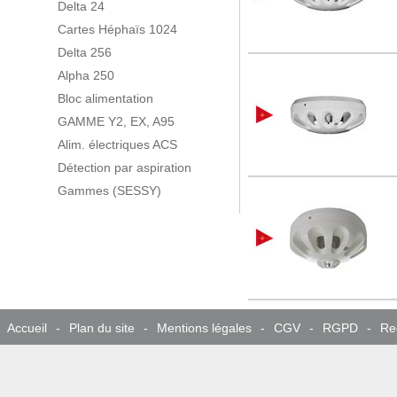
Delta 24
Cartes Héphaïs 1024
Delta 256
Alpha 250
Bloc alimentation
GAMME Y2, EX, A95
Alim. électriques ACS
Détection par aspiration
Gammes (SESSY)
Accueil
-
Plan du site
-
Mentions légales
-
CGV
-
RGPD
-
Re