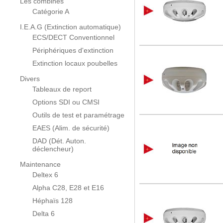
Les combinés
Catégorie A
I.E.A.G (Extinction automatique)
ECS/DECT Conventionnel
Périphériques d'extinction
Extinction locaux poubelles
Divers
Tableaux de report
Options SDI ou CMSI
Outils de test et paramétrage
EAES (Alim. de sécurité)
DAD (Dét. Auton.
déclencheur)
Maintenance
Deltex 6
Alpha C28, E28 et E16
Héphaïs 128
Delta 6