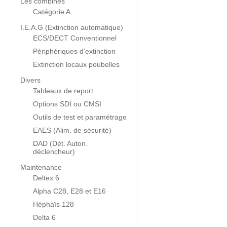
Les combinés
Catégorie A
I.E.A.G (Extinction automatique)
ECS/DECT Conventionnel
Périphériques d'extinction
Extinction locaux poubelles
Divers
Tableaux de report
Options SDI ou CMSI
Outils de test et paramétrage
EAES (Alim. de sécurité)
DAD (Dét. Auton.
déclencheur)
Maintenance
Deltex 6
Alpha C28, E28 et E16
Héphaïs 128
Delta 6