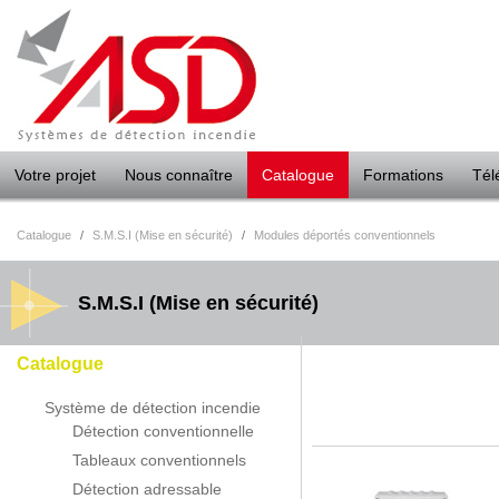
Panneau de gestion des cookies
Votre projet
Nous connaître
Catalogue
Formations
Tél
Catalogue
/
S.M.S.I (Mise en sécurité)
/
Modules déportés conventionnels
S.M.S.I (Mise en sécurité)
Catalogue
Système de détection incendie
Détection conventionnelle
Tableaux conventionnels
Détection adressable