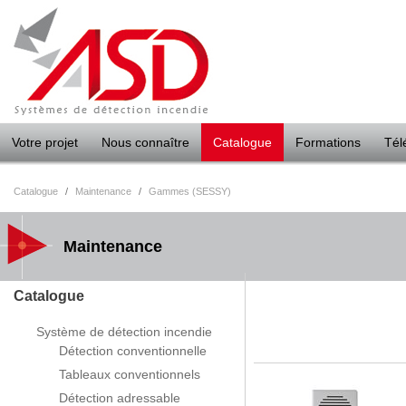
Panneau de gestion des cookies
Votre projet
Nous connaître
Catalogue
Formations
Tél
Catalogue
/
Maintenance
/
Gammes (SESSY)
Maintenance
Catalogue
Système de détection incendie
Détection conventionnelle
Tableaux conventionnels
Détection adressable