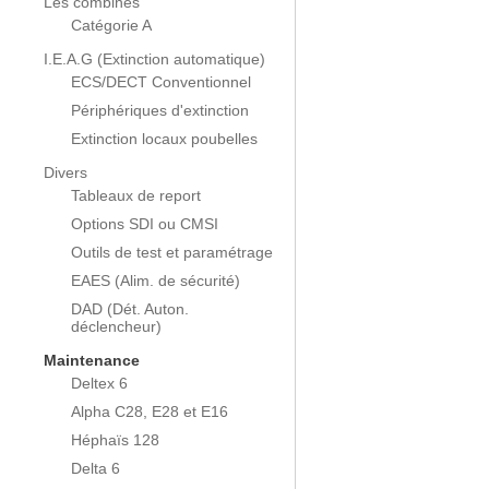
Les combinés
Catégorie A
I.E.A.G (Extinction automatique)
ECS/DECT Conventionnel
Périphériques d'extinction
Extinction locaux poubelles
Divers
Tableaux de report
Options SDI ou CMSI
Outils de test et paramétrage
EAES (Alim. de sécurité)
DAD (Dét. Auton.
déclencheur)
Maintenance
Deltex 6
Alpha C28, E28 et E16
Héphaïs 128
Delta 6