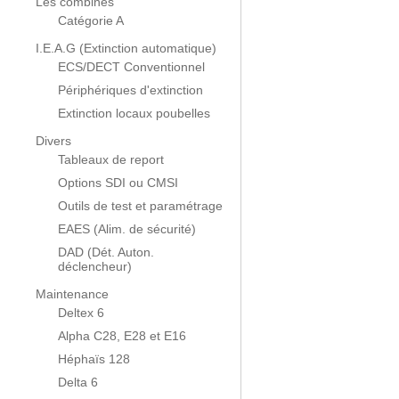
Les combinés
Catégorie A
I.E.A.G (Extinction automatique)
ECS/DECT Conventionnel
Périphériques d'extinction
Extinction locaux poubelles
Divers
Tableaux de report
Options SDI ou CMSI
Outils de test et paramétrage
EAES (Alim. de sécurité)
DAD (Dét. Auton.
déclencheur)
Maintenance
Deltex 6
Alpha C28, E28 et E16
Héphaïs 128
Delta 6