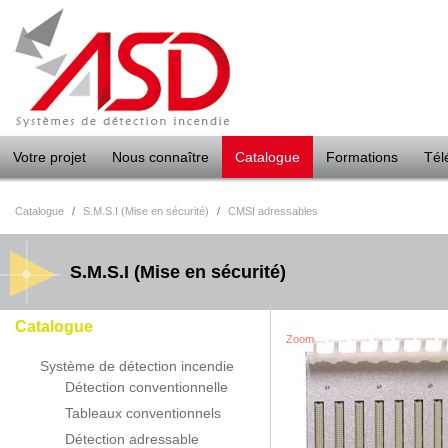
Panneau de gestion des cookies
Votre projet
Nous connaître
Catalogue
Formations
Tél
Catalogue
/
S.M.S.I (Mise en sécurité)
/
CMSI adressables
S.M.S.I (Mise en sécurité)
Catalogue
Zoom
Système de détection incendie
Détection conventionnelle
Tableaux conventionnels
Détection adressable