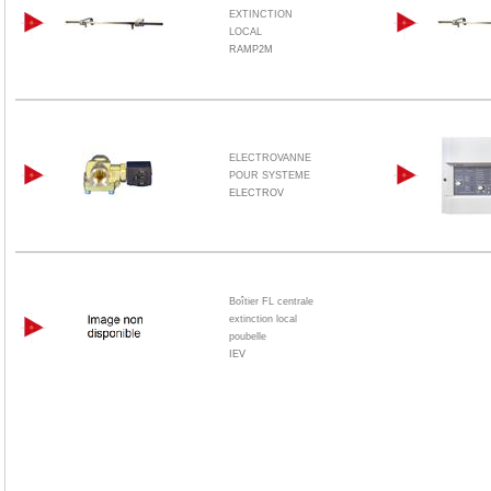
EXTINCTION
LOCAL
RAMP2M
ELECTROVANNE
POUR SYSTEME
ELECTROV
Boîtier FL centrale
extinction local
poubelle
IEV