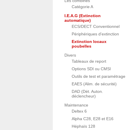
Les combinés
Catégorie A
I.E.A.G (Extinction
automatique)
ECS/DECT Conventionnel
Périphériques d'extinction
Extinction locaux
poubelles
Divers
Tableaux de report
Options SDI ou CMSI
Outils de test et paramétrage
EAES (Alim. de sécurité)
DAD (Dét. Auton.
déclencheur)
Maintenance
Deltex 6
Alpha C28, E28 et E16
Héphaïs 128