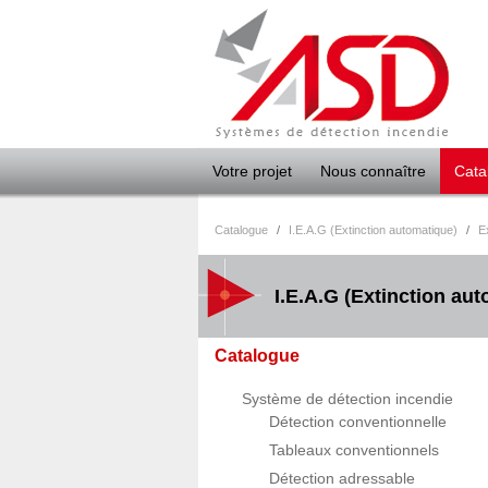
Panneau de gestion des cookies
Votre projet
Nous connaître
Cata
Catalogue
/
I.E.A.G (Extinction automatique)
/
E
I.E.A.G (Extinction au
Catalogue
Système de détection incendie
Détection conventionnelle
Tableaux conventionnels
Détection adressable