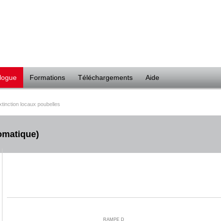
logue
Formations
Téléchargements
Aide
xtinction locaux poubelles
tomatique)
RAMPE D