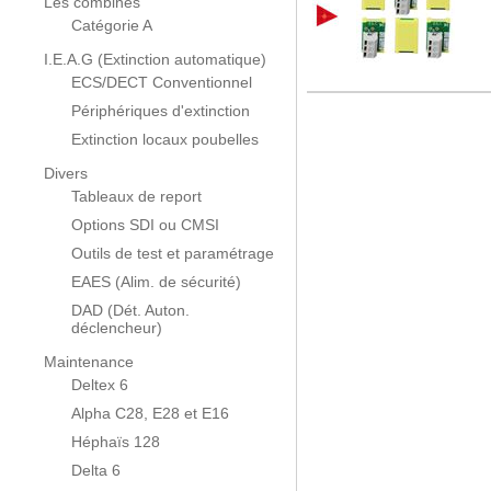
Les combinés
Catégorie A
I.E.A.G (Extinction automatique)
ECS/DECT Conventionnel
Périphériques d'extinction
Extinction locaux poubelles
Divers
Tableaux de report
Options SDI ou CMSI
Outils de test et paramétrage
EAES (Alim. de sécurité)
DAD (Dét. Auton.
déclencheur)
Maintenance
Deltex 6
Alpha C28, E28 et E16
Héphaïs 128
Delta 6