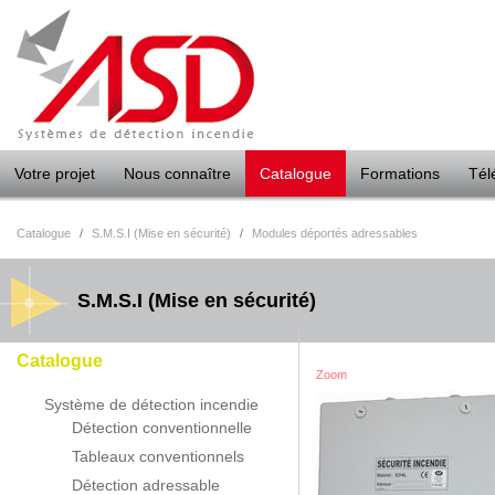
Panneau de gestion des cookies
Votre projet
Nous connaître
Catalogue
Formations
Tél
Catalogue
/
S.M.S.I (Mise en sécurité)
/
Modules déportés adressables
S.M.S.I (Mise en sécurité)
Catalogue
Zoom
Système de détection incendie
Détection conventionnelle
Tableaux conventionnels
Détection adressable