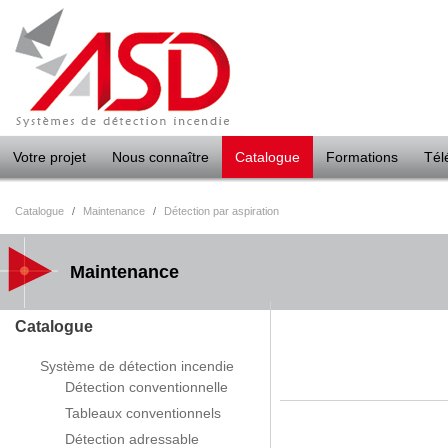
Panneau de gestion des cookies
Votre projet
Nous connaître
Catalogue
Formations
Tél
Catalogue
/
Maintenance
/
Détection par aspiration
Maintenance
Catalogue
Système de détection incendie
Détection conventionnelle
Tableaux conventionnels
Détection adressable