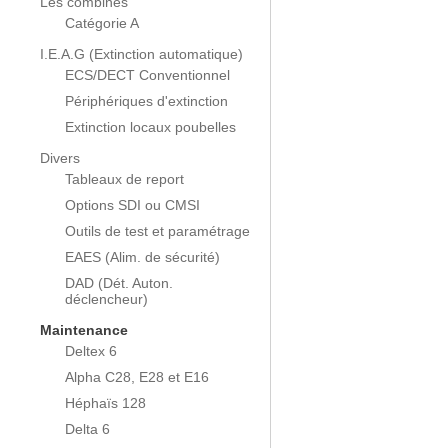
Les combinés
Catégorie A
I.E.A.G (Extinction automatique)
ECS/DECT Conventionnel
Périphériques d'extinction
Extinction locaux poubelles
Divers
Tableaux de report
Options SDI ou CMSI
Outils de test et paramétrage
EAES (Alim. de sécurité)
DAD (Dét. Auton.
déclencheur)
Maintenance
Deltex 6
Alpha C28, E28 et E16
Héphaïs 128
Delta 6