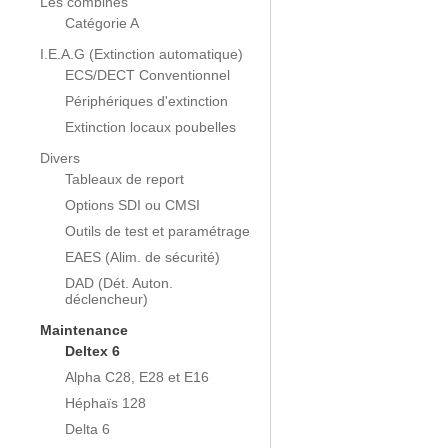
Les combinés
Catégorie A
I.E.A.G (Extinction automatique)
ECS/DECT Conventionnel
Périphériques d'extinction
Extinction locaux poubelles
Divers
Tableaux de report
Options SDI ou CMSI
Outils de test et paramétrage
EAES (Alim. de sécurité)
DAD (Dét. Auton.
déclencheur)
Maintenance
Deltex 6
Alpha C28, E28 et E16
Héphaïs 128
Delta 6