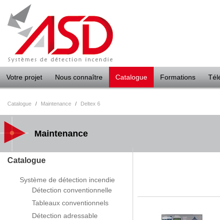
Panneau de gestion des cookies
Votre projet
Nous connaître
Catalogue
Formations
Tél
Catalogue
/
Maintenance
/
Deltex 6
Maintenance
Catalogue
Système de détection incendie
Détection conventionnelle
Tableaux conventionnels
Détection adressable