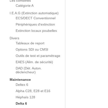
Les combinés
Catégorie A
I.E.A.G (Extinction automatique)
ECS/DECT Conventionnel
Périphériques d'extinction
Extinction locaux poubelles
Divers
Tableaux de report
Options SDI ou CMSI
Outils de test et paramétrage
EAES (Alim. de sécurité)
DAD (Dét. Auton.
déclencheur)
Maintenance
Deltex 6
Alpha C28, E28 et E16
Héphaïs 128
Delta 6