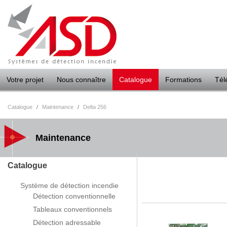
Panneau de gestion des cookies
Votre projet
Nous connaître
Catalogue
Formations
Tél
Catalogue
/
Maintenance
/
Delta 256
Maintenance
Catalogue
Système de détection incendie
Détection conventionnelle
Tableaux conventionnels
Détection adressable