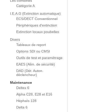
Les combinés
Catégorie A
I.E.A.G (Extinction automatique)
ECS/DECT Conventionnel
Périphériques d'extinction
Extinction locaux poubelles
Divers
Tableaux de report
Options SDI ou CMSI
Outils de test et paramétrage
EAES (Alim. de sécurité)
DAD (Dét. Auton.
déclencheur)
Maintenance
Deltex 6
Alpha C28, E28 et E16
Héphaïs 128
Delta 6