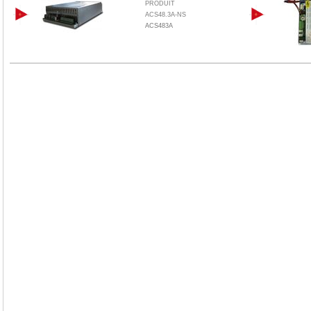
PRODUIT
ACS48.3A-NS
ACS483A