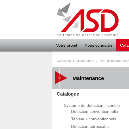
Panneau de gestion des cookies
Votre projet
Nous connaître
Cata
Catalogue
/
Maintenance
/
Alim. électriques AC
Maintenance
Catalogue
Système de détection incendie
Détection conventionnelle
Tableaux conventionnels
Détection adressable