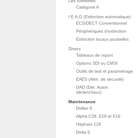
Les combinés
Catégorie A
I.E.A.G (Extinction automatique)
ECS/DECT Conventionnel
Périphériques d'extinction
Extinction locaux poubelles
Divers
Tableaux de report
Options SDI ou CMSI
Outils de test et paramétrage
EAES (Alim. de sécurité)
DAD (Dét. Auton.
déclencheur)
Maintenance
Deltex 6
Alpha C28, E28 et E16
Héphaïs 128
Delta 6