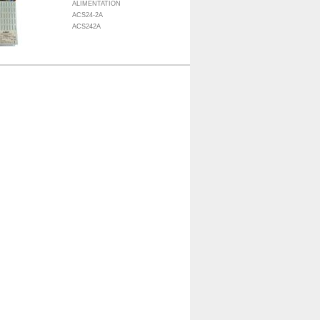
ALIMENTATION
ACS24-2A
ACS242A