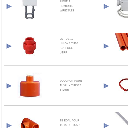
PIEGE A
HUMIDITE
WRB25ABS
LOT DE 10
UNIONS TUBE
IGNIFUGE
UTRF
BOUCHON POUR
TUYAUX TU25RF
TT25RF
TE EGAL POUR
TUYAUX TU25RF