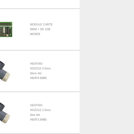
MODULE CARTE
MEM + SD 1GB
MCM35
HEATING
NOZZLE 4.5mm
black dot
HEAT4.5ABS
HEATING
NOZZLE 3.5mm
blue dot
HEAT3.5ABS