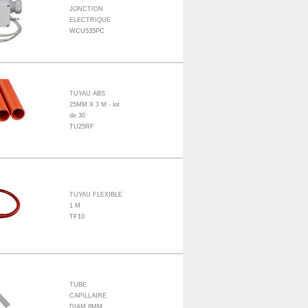
JONCTION
ELECTRIQUE
WCU535PC
TUYAU ABS
25MM X 3 M - lot
de 30
TU25RF
TUYAU FLEXIBLE
1 M
TF10
TUBE
CAPILLAIRE
DIAM 8MM