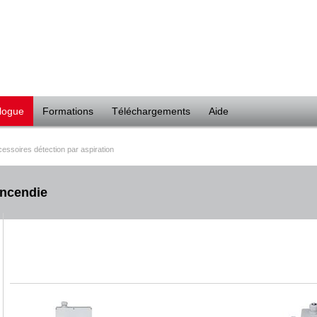
logue
Formations
Téléchargements
Aide
essoires détection par aspiration
incendie