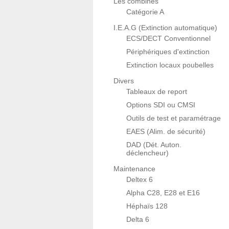
Les combinés
Catégorie A
I.E.A.G (Extinction automatique)
ECS/DECT Conventionnel
Périphériques d'extinction
Extinction locaux poubelles
Divers
Tableaux de report
Options SDI ou CMSI
Outils de test et paramétrage
EAES (Alim. de sécurité)
DAD (Dét. Auton.
déclencheur)
Maintenance
Deltex 6
Alpha C28, E28 et E16
Héphaïs 128
Delta 6