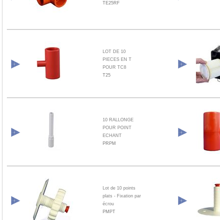
TE25RF
LOT DE 10
PIECES EN T
POUR TC8
T25
10 RALLONGE
POUR POINT
ECHANT
PRPM
Lot de 10 points
plats - Fixation par
écrou
PMPT