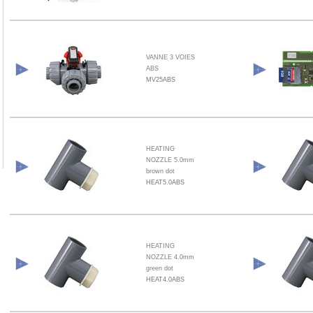
VANNE 3 VOIES
ABS
MV25ABS
HEATING
NOZZLE 5.0mm
brown dot
HEAT5.0ABS
HEATING
NOZZLE 4.0mm
green dot
HEAT4.0ABS