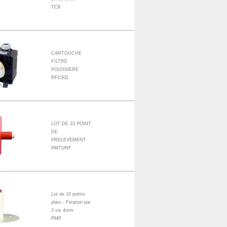
TC8
CARTOUCHE
FILTRE
POUSSIERE
RFC911
LOT DE 10 POINT
DE
PRELEVEMENT
PMTURF
Lot de 10 points
plats - Fixation par
2 vis 4mm
PMP