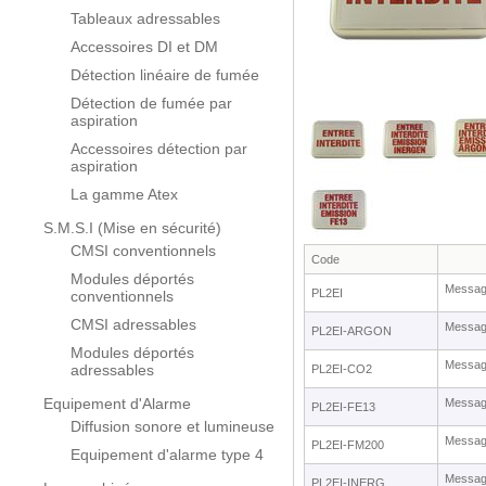
Tableaux adressables
Accessoires DI et DM
Détection linéaire de fumée
Détection de fumée par
aspiration
Accessoires détection par
aspiration
La gamme Atex
S.M.S.I (Mise en sécurité)
CMSI conventionnels
Code
Modules déportés
Message
PL2EI
conventionnels
CMSI adressables
Messag
PL2EI-ARGON
Modules déportés
Message
adressables
PL2EI-CO2
Equipement d'Alarme
Message
PL2EI-FE13
Diffusion sonore et lumineuse
Message
PL2EI-FM200
Equipement d'alarme type 4
Messag
PL2EI-INERG