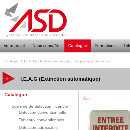
Panneau de gestion des cookies
Votre projet
Nous connaître
Catalogue
Formations
Tél
Catalogue
/
I.E.A.G (Extinction automatique)
/
Périphériques d'extinction
I.E.A.G (Extinction automatique)
Catalogue
Zoom
Système de détection incendie
Détection conventionnelle
Tableaux conventionnels
Détection adressable