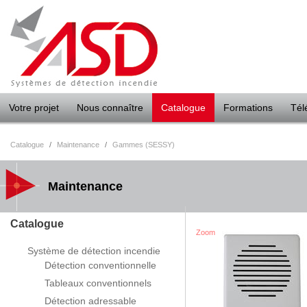
Panneau de gestion des cookies
Votre projet
Nous connaître
Catalogue
Formations
Tél
Catalogue
/
Maintenance
/
Gammes (SESSY)
Maintenance
Catalogue
Zoom
Système de détection incendie
Détection conventionnelle
Tableaux conventionnels
Détection adressable