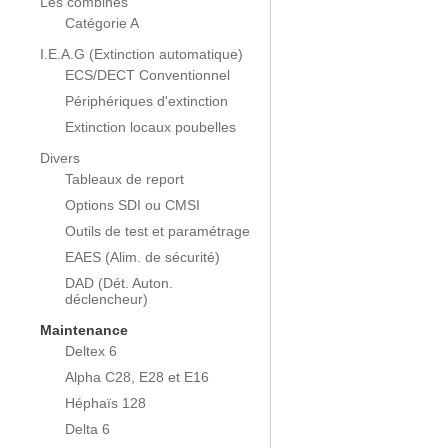
Les combinés
Catégorie A
I.E.A.G (Extinction automatique)
ECS/DECT Conventionnel
Périphériques d'extinction
Extinction locaux poubelles
Divers
Tableaux de report
Options SDI ou CMSI
Outils de test et paramétrage
EAES (Alim. de sécurité)
DAD (Dét. Auton.
déclencheur)
Maintenance
Deltex 6
Alpha C28, E28 et E16
Héphaïs 128
Delta 6