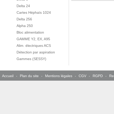
Delta 24
Cartes Héphaïs 1024
Delta 256
Alpha 250
Bloc alimentation
GAMME Y2, EX, A95
Alim. électriques ACS
Détection par aspiration
Gammes (SESSY)
Accueil
-
Plan du site
-
Mentions légales
-
CGV
-
RGPD
-
Re