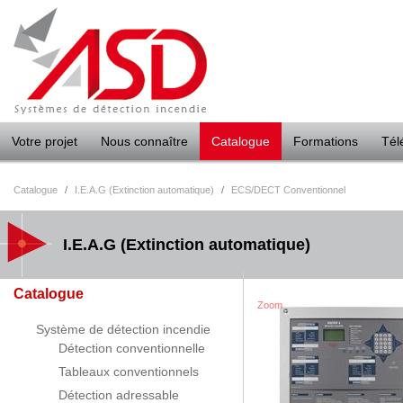
Panneau de gestion des cookies
Votre projet
Nous connaître
Catalogue
Formations
Tél
Catalogue
/
I.E.A.G (Extinction automatique)
/
ECS/DECT Conventionnel
I.E.A.G (Extinction automatique)
Catalogue
Zoom
Système de détection incendie
Détection conventionnelle
Tableaux conventionnels
Détection adressable