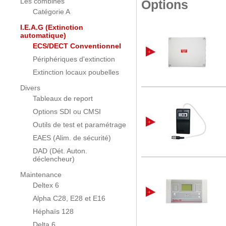
Les combinés
Options
Catégorie A
I.E.A.G (Extinction
automatique)
ECS/DECT Conventionnel
Périphériques d'extinction
Extinction locaux poubelles
Divers
Tableaux de report
Options SDI ou CMSI
Outils de test et paramétrage
EAES (Alim. de sécurité)
DAD (Dét. Auton.
déclencheur)
Maintenance
Deltex 6
Alpha C28, E28 et E16
Héphaïs 128
Delta 6