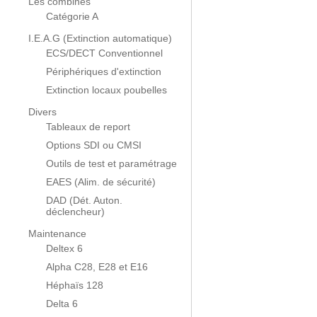
Les combinés
Catégorie A
I.E.A.G (Extinction automatique)
ECS/DECT Conventionnel
Périphériques d'extinction
Extinction locaux poubelles
Divers
Tableaux de report
Options SDI ou CMSI
Outils de test et paramétrage
EAES (Alim. de sécurité)
DAD (Dét. Auton.
déclencheur)
Maintenance
Deltex 6
Alpha C28, E28 et E16
Héphaïs 128
Delta 6