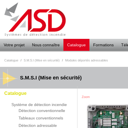
Panneau de gestion des cookies
Votre projet
Nous connaître
Catalogue
Formations
Tél
Catalogue
/
S.M.S.I (Mise en sécurité)
/
Modules déportés adressables
S.M.S.I (Mise en sécurité)
Catalogue
Zoom
Système de détection incendie
Détection conventionnelle
Tableaux conventionnels
Détection adressable