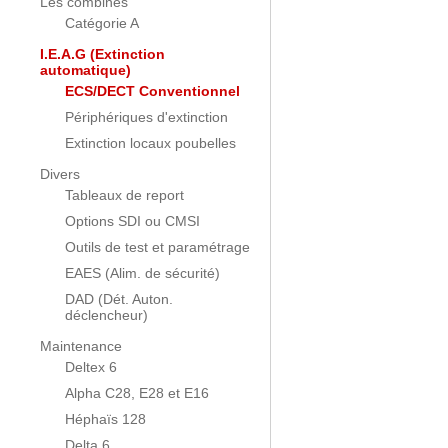
Les combinés
Catégorie A
I.E.A.G (Extinction
automatique)
ECS/DECT Conventionnel
Périphériques d'extinction
Extinction locaux poubelles
Divers
Tableaux de report
Options SDI ou CMSI
Outils de test et paramétrage
EAES (Alim. de sécurité)
DAD (Dét. Auton.
déclencheur)
Maintenance
Deltex 6
Alpha C28, E28 et E16
Héphaïs 128
Delta 6