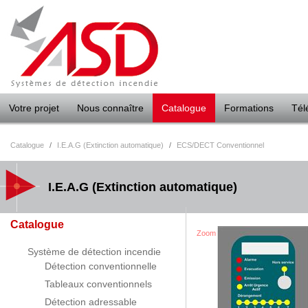
Panneau de gestion des cookies
Votre projet
Nous connaître
Catalogue
Formations
Tél
Catalogue
/
I.E.A.G (Extinction automatique)
/
ECS/DECT Conventionnel
I.E.A.G (Extinction automatique)
Catalogue
Zoom
Système de détection incendie
Détection conventionnelle
Tableaux conventionnels
Détection adressable